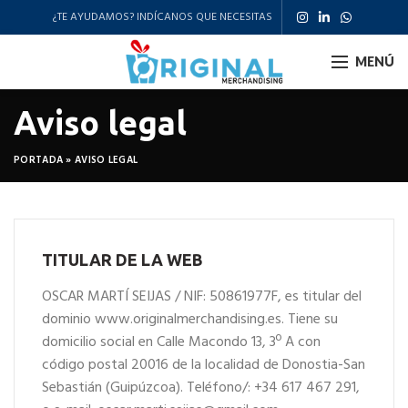
¿TE AYUDAMOS? INDÍCANOS QUE NECESITAS
MENÚ
Aviso legal
PORTADA
»
AVISO LEGAL
TITULAR DE LA WEB
OSCAR MARTÍ SEIJAS / NIF: 50861977F, es titular del
dominio www.originalmerchandising.es. Tiene su
domicilio social en Calle Macondo 13, 3º A con
código postal 20016 de la localidad de Donostia-San
Sebastián (Guipúzcoa). Teléfono/: +34 617 467 291,