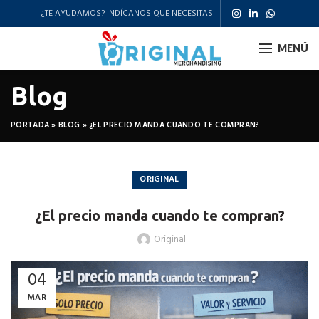
¿TE AYUDAMOS? INDÍCANOS QUE NECESITAS
MENÚ
Blog
PORTADA
»
BLOG
»
¿EL PRECIO MANDA CUANDO TE COMPRAN?
ORIGINAL
¿El precio manda cuando te compran?
Original
04
MAR