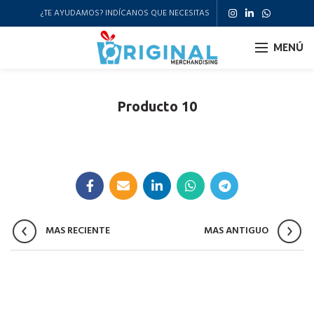
¿TE AYUDAMOS? INDÍCANOS QUE NECESITAS
MENÚ
Producto 10
MAS RECIENTE
MAS ANTIGUO