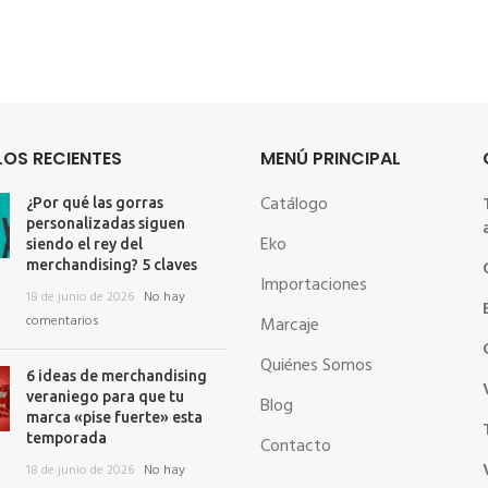
OS RECIENTES
MENÚ PRINCIPAL
Catálogo
¿Por qué las gorras
personalizadas siguen
Eko
siendo el rey del
merchandising? 5 claves
Importaciones
18 de junio de 2026
No hay
comentarios
Marcaje
Quiénes Somos
6 ideas de merchandising
veraniego para que tu
Blog
marca «pise fuerte» esta
temporada
Contacto
18 de junio de 2026
No hay