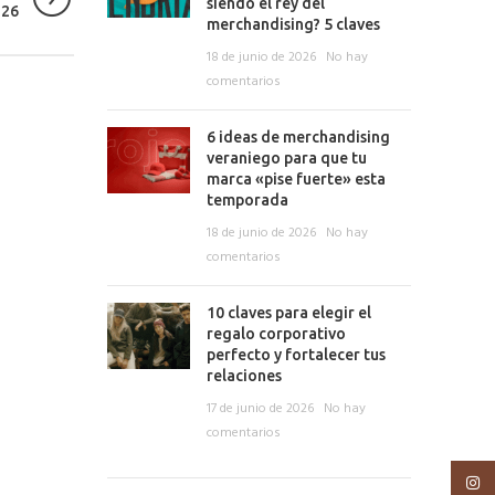
siendo el rey del
126
merchandising? 5 claves
18 de junio de 2026
No hay
comentarios
6 ideas de merchandising
veraniego para que tu
marca «pise fuerte» esta
temporada
18 de junio de 2026
No hay
comentarios
10 claves para elegir el
regalo corporativo
perfecto y fortalecer tus
relaciones
17 de junio de 2026
No hay
comentarios
Insta