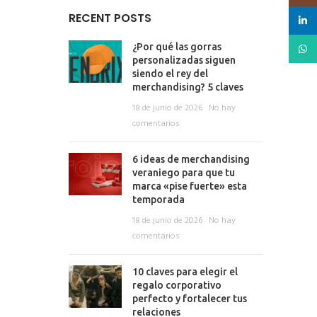
RECENT POSTS
linked
What
¿Por qué las gorras
personalizadas siguen
siendo el rey del
merchandising? 5 claves
18 de junio de 2026
No hay
comentarios
6 ideas de merchandising
veraniego para que tu
marca «pise fuerte» esta
temporada
18 de junio de 2026
No hay
comentarios
10 claves para elegir el
regalo corporativo
perfecto y fortalecer tus
relaciones