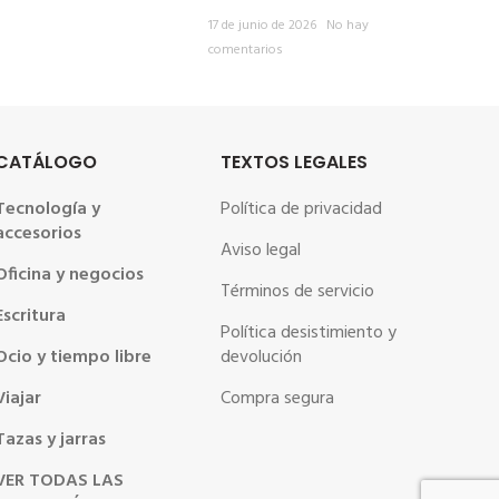
17 de junio de 2026
No hay
comentarios
CATÁLOGO
TEXTOS LEGALES
Tecnología y
Política de privacidad
accesorios
Aviso legal
Oficina y negocios
Términos de servicio
Escritura
Política desistimiento y
Ocio y tiempo libre
devolución
Viajar
Compra segura
Tazas y jarras
VER TODAS LAS