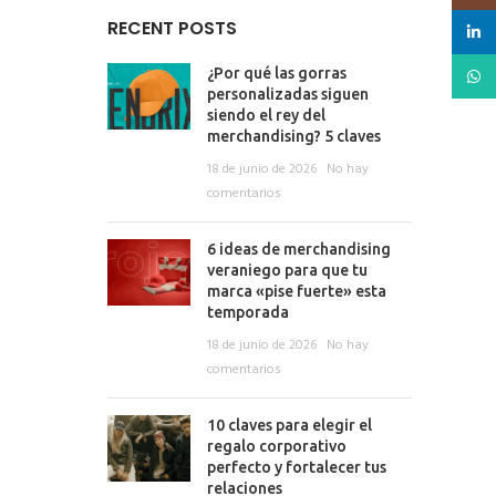
RECENT POSTS
linked
What
¿Por qué las gorras
personalizadas siguen
siendo el rey del
merchandising? 5 claves
18 de junio de 2026
No hay
comentarios
6 ideas de merchandising
veraniego para que tu
marca «pise fuerte» esta
temporada
18 de junio de 2026
No hay
comentarios
10 claves para elegir el
regalo corporativo
perfecto y fortalecer tus
relaciones