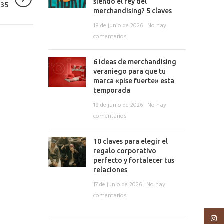
siendo el rey del
135
merchandising? 5 claves
18 de junio de 2026
No hay
comentarios
6 ideas de merchandising
veraniego para que tu
marca «pise fuerte» esta
temporada
18 de junio de 2026
No hay
comentarios
10 claves para elegir el
regalo corporativo
perfecto y fortalecer tus
relaciones
17 de junio de 2026
No hay
comentarios
Insta