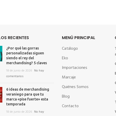
OS RECIENTES
MENÚ PRINCIPAL
Catálogo
¿Por qué las gorras
personalizadas siguen
Eko
siendo el rey del
merchandising? 5 claves
Importaciones
18 de junio de 2026
No hay
comentarios
Marcaje
Quiénes Somos
6 ideas de merchandising
veraniego para que tu
Blog
marca «pise fuerte» esta
temporada
Contacto
18 de junio de 2026
No hay