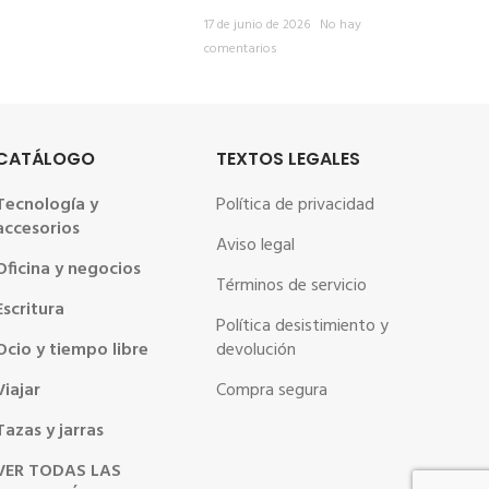
17 de junio de 2026
No hay
comentarios
CATÁLOGO
TEXTOS LEGALES
Tecnología y
Política de privacidad
accesorios
Aviso legal
Oficina y negocios
Términos de servicio
Escritura
Política desistimiento y
Ocio y tiempo libre
devolución
Viajar
Compra segura
Tazas y jarras
VER TODAS LAS