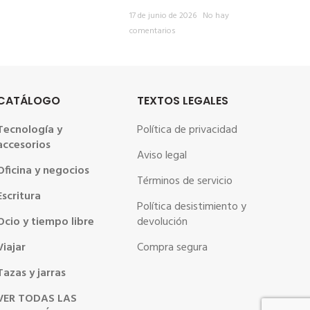
17 de junio de 2026
No hay
comentarios
CATÁLOGO
TEXTOS LEGALES
Tecnología y
Política de privacidad
accesorios
Aviso legal
Oficina y negocios
Términos de servicio
Escritura
Política desistimiento y
Ocio y tiempo libre
devolución
Viajar
Compra segura
Tazas y jarras
VER TODAS LAS