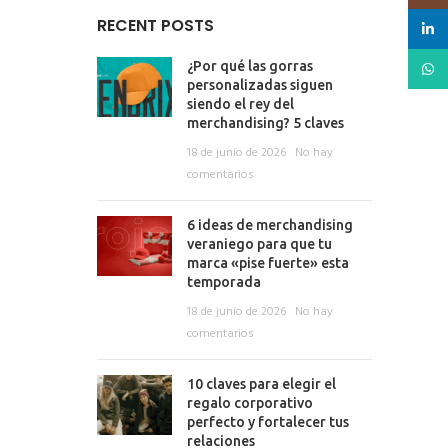
RECENT POSTS
linked
What
¿Por qué las gorras
personalizadas siguen
siendo el rey del
merchandising? 5 claves
18 de junio de 2026
No hay
comentarios
6 ideas de merchandising
veraniego para que tu
marca «pise fuerte» esta
temporada
18 de junio de 2026
No hay
comentarios
10 claves para elegir el
regalo corporativo
perfecto y fortalecer tus
relaciones