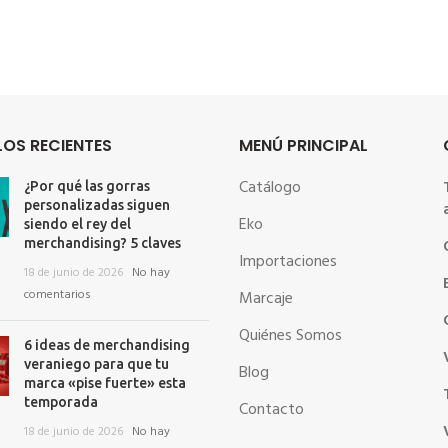
OS RECIENTES
MENÚ PRINCIPAL
Catálogo
¿Por qué las gorras
personalizadas siguen
Eko
siendo el rey del
merchandising? 5 claves
Importaciones
18 de junio de 2026
No hay
comentarios
Marcaje
Quiénes Somos
6 ideas de merchandising
veraniego para que tu
Blog
marca «pise fuerte» esta
temporada
Contacto
18 de junio de 2026
No hay