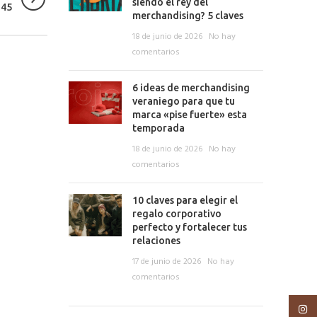
siendo el rey del
145
merchandising? 5 claves
18 de junio de 2026
No hay
comentarios
6 ideas de merchandising
veraniego para que tu
marca «pise fuerte» esta
temporada
18 de junio de 2026
No hay
comentarios
10 claves para elegir el
regalo corporativo
perfecto y fortalecer tus
relaciones
17 de junio de 2026
No hay
comentarios
Insta