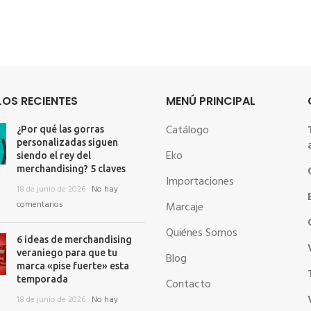
OS RECIENTES
MENÚ PRINCIPAL
Catálogo
¿Por qué las gorras
personalizadas siguen
Eko
siendo el rey del
merchandising? 5 claves
Importaciones
18 de junio de 2026
No hay
comentarios
Marcaje
Quiénes Somos
6 ideas de merchandising
veraniego para que tu
Blog
marca «pise fuerte» esta
temporada
Contacto
18 de junio de 2026
No hay