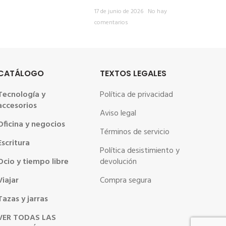
17 de junio de 2026
No hay
comentarios
CATÁLOGO
TEXTOS LEGALES
Tecnología y
Política de privacidad
accesorios
Aviso legal
Oficina y negocios
Términos de servicio
Escritura
Política desistimiento y
Ocio y tiempo libre
devolución
Viajar
Compra segura
Tazas y jarras
VER TODAS LAS