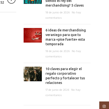
siendo el rey del
152
merchandising? 5 claves
18 de junio de 2026
No hay
comentarios
6 ideas de merchandising
veraniego para que tu
marca «pise fuerte» esta
temporada
18 de junio de 2026
No hay
comentarios
10 claves para elegir el
regalo corporativo
perfecto y fortalecer tus
relaciones
17 de junio de 2026
No hay
comentarios
Insta