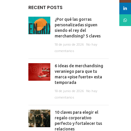
RECENT POSTS
linked
What
¿Por qué las gorras
personalizadas siguen
siendo el rey del
merchandising? 5 claves
18 de junio de 2026
No hay
comentarios
6 ideas de merchandising
veraniego para que tu
marca «pise fuerte» esta
temporada
18 de junio de 2026
No hay
comentarios
10 claves para elegir el
regalo corporativo
perfecto y fortalecer tus
relaciones