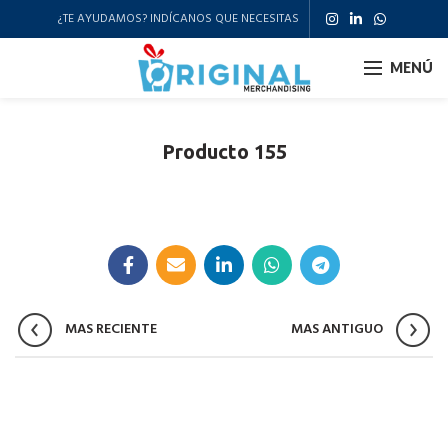
¿TE AYUDAMOS? INDÍCANOS QUE NECESITAS
MENÚ
Producto 155
MAS RECIENTE
MAS ANTIGUO