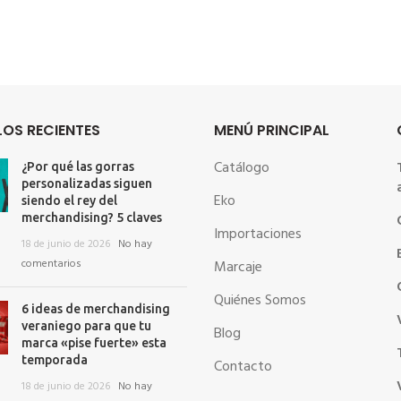
OS RECIENTES
MENÚ PRINCIPAL
Catálogo
¿Por qué las gorras
personalizadas siguen
Eko
siendo el rey del
merchandising? 5 claves
Importaciones
18 de junio de 2026
No hay
comentarios
Marcaje
Quiénes Somos
6 ideas de merchandising
veraniego para que tu
Blog
marca «pise fuerte» esta
temporada
Contacto
18 de junio de 2026
No hay