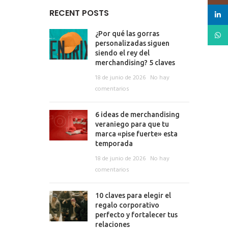
RECENT POSTS
linked
What
¿Por qué las gorras
personalizadas siguen
siendo el rey del
merchandising? 5 claves
18 de junio de 2026
No hay
comentarios
6 ideas de merchandising
veraniego para que tu
marca «pise fuerte» esta
temporada
18 de junio de 2026
No hay
comentarios
10 claves para elegir el
regalo corporativo
perfecto y fortalecer tus
relaciones