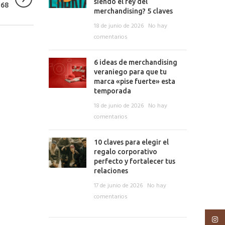
siendo el rey del
168
merchandising? 5 claves
18 de junio de 2026
No hay
comentarios
6 ideas de merchandising
veraniego para que tu
marca «pise fuerte» esta
temporada
18 de junio de 2026
No hay
comentarios
10 claves para elegir el
regalo corporativo
perfecto y fortalecer tus
relaciones
17 de junio de 2026
No hay
comentarios
Insta