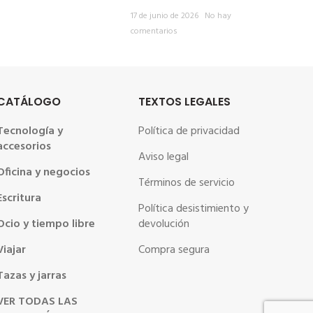
17 de junio de 2026
No hay
comentarios
CATÁLOGO
TEXTOS LEGALES
Tecnología y
Política de privacidad
accesorios
Aviso legal
Oficina y negocios
Términos de servicio
Escritura
Política desistimiento y
Ocio y tiempo libre
devolución
Viajar
Compra segura
Tazas y jarras
VER TODAS LAS