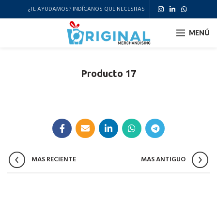
¿TE AYUDAMOS? INDÍCANOS QUE NECESITAS
MENÚ
Producto 17
MAS RECIENTE
MAS ANTIGUO