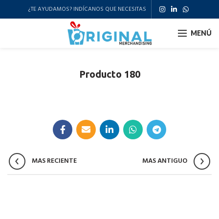
¿TE AYUDAMOS? INDÍCANOS QUE NECESITAS
MENÚ
Producto 180
MAS RECIENTE
MAS ANTIGUO