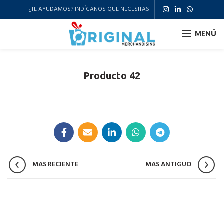
¿TE AYUDAMOS? INDÍCANOS QUE NECESITAS
MENÚ
Producto 42
MAS RECIENTE
MAS ANTIGUO