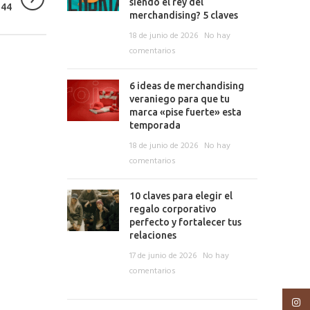
siendo el rey del
 44
merchandising? 5 claves
18 de junio de 2026
No hay
comentarios
6 ideas de merchandising
veraniego para que tu
marca «pise fuerte» esta
temporada
18 de junio de 2026
No hay
comentarios
10 claves para elegir el
regalo corporativo
perfecto y fortalecer tus
relaciones
17 de junio de 2026
No hay
comentarios
Insta