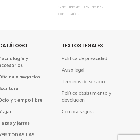
17 de junio de 2026
No hay
comentarios
CATÁLOGO
TEXTOS LEGALES
Tecnología y
Política de privacidad
accesorios
Aviso legal
Oficina y negocios
Términos de servicio
Escritura
Política desistimiento y
Ocio y tiempo libre
devolución
Viajar
Compra segura
Tazas y jarras
VER TODAS LAS