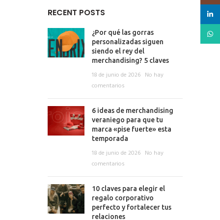
RECENT POSTS
linked
What
¿Por qué las gorras
personalizadas siguen
siendo el rey del
merchandising? 5 claves
18 de junio de 2026
No hay
comentarios
6 ideas de merchandising
veraniego para que tu
marca «pise fuerte» esta
temporada
18 de junio de 2026
No hay
comentarios
10 claves para elegir el
regalo corporativo
perfecto y fortalecer tus
relaciones