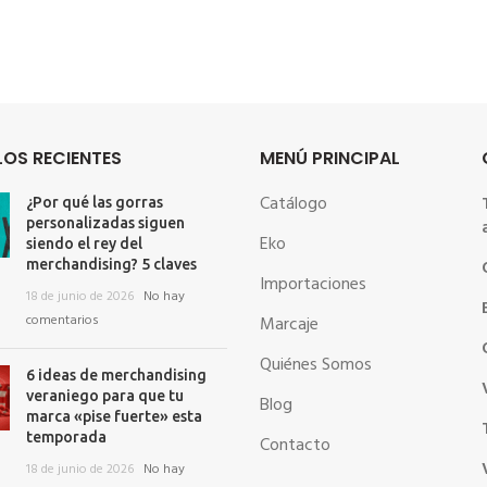
OS RECIENTES
MENÚ PRINCIPAL
Catálogo
¿Por qué las gorras
personalizadas siguen
Eko
siendo el rey del
merchandising? 5 claves
Importaciones
18 de junio de 2026
No hay
comentarios
Marcaje
Quiénes Somos
6 ideas de merchandising
veraniego para que tu
Blog
marca «pise fuerte» esta
temporada
Contacto
18 de junio de 2026
No hay