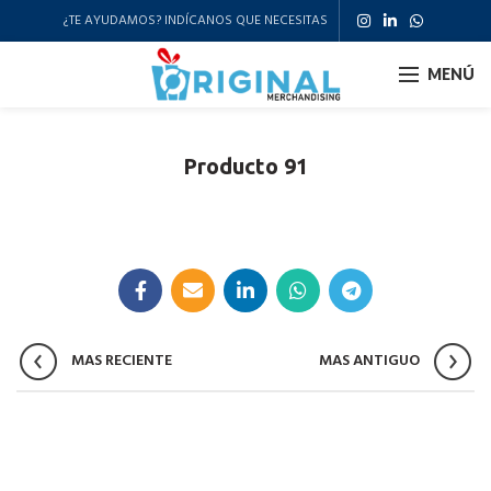
¿TE AYUDAMOS? INDÍCANOS QUE NECESITAS
MENÚ
Producto 91
MAS RECIENTE
MAS ANTIGUO