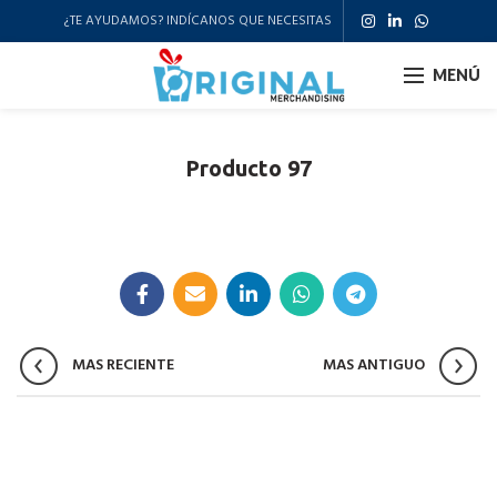
¿TE AYUDAMOS? INDÍCANOS QUE NECESITAS
MENÚ
Producto 97
MAS RECIENTE
MAS ANTIGUO