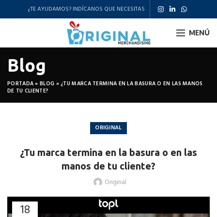
¿TE AYUDAMOS? INDÍCANOS QUE NECESITAS
MENÚ
Blog
PORTADA
»
BLOG
»
¿TU MARCA TERMINA EN LA BASURA O EN LAS MANOS
DE TU CLIENTE?
ORIGINAL
¿Tu marca termina en la basura o en las
manos de tu cliente?
Original
18