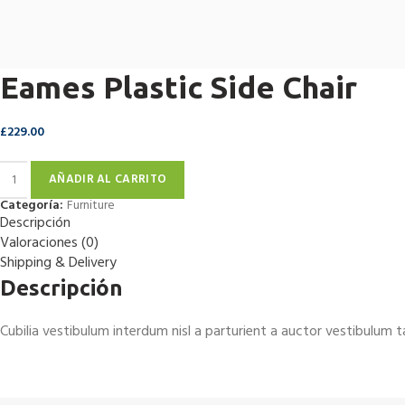
Eames Plastic Side Chair
£
229.00
Eames Plastic Side Chair cantidad
AÑADIR AL CARRITO
Categoría:
Furniture
Descripción
Valoraciones (0)
Shipping & Delivery
Descripción
Cubilia vestibulum interdum nisl a parturient a auctor vestibulum 