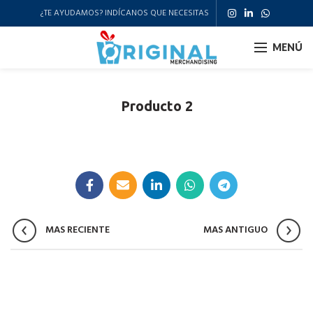
¿TE AYUDAMOS? INDÍCANOS QUE NECESITAS
MENÚ
Producto 2
MAS RECIENTE
MAS ANTIGUO