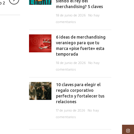
siendo el rey del
o 2
merchandising? 5 claves
18 de junio de 2026
No hay
comentarios
6 ideas de merchandising
veraniego para que tu
marca «pise fuerte» esta
temporada
18 de junio de 2026
No hay
comentarios
10 claves para elegir el
regalo corporativo
perfecto y fortalecer tus
relaciones
17 de junio de 2026
No hay
comentarios
Insta