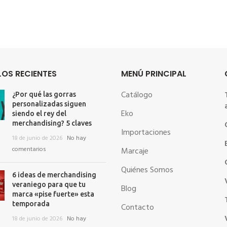
OS RECIENTES
MENÚ PRINCIPAL
Catálogo
¿Por qué las gorras
personalizadas siguen
Eko
siendo el rey del
merchandising? 5 claves
Importaciones
18 de junio de 2026
No hay
comentarios
Marcaje
Quiénes Somos
6 ideas de merchandising
veraniego para que tu
Blog
marca «pise fuerte» esta
temporada
Contacto
18 de junio de 2026
No hay