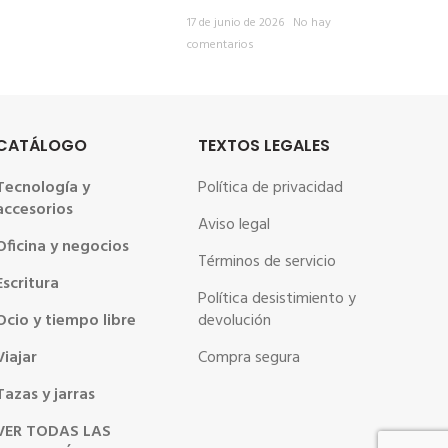
17 de junio de 2026
No hay
comentarios
CATÁLOGO
TEXTOS LEGALES
Tecnología y
Política de privacidad
accesorios
Aviso legal
Oficina y negocios
Términos de servicio
Escritura
Política desistimiento y
Ocio y tiempo libre
devolución
Viajar
Compra segura
Tazas y jarras
VER TODAS LAS