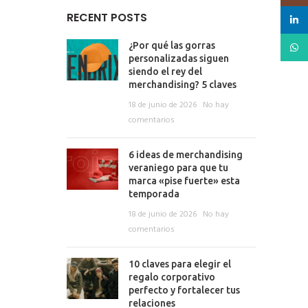
RECENT POSTS
linked
What
¿Por qué las gorras
personalizadas siguen
siendo el rey del
merchandising? 5 claves
18 de junio de 2026
No hay
comentarios
6 ideas de merchandising
veraniego para que tu
marca «pise fuerte» esta
temporada
18 de junio de 2026
No hay
comentarios
10 claves para elegir el
regalo corporativo
perfecto y fortalecer tus
relaciones